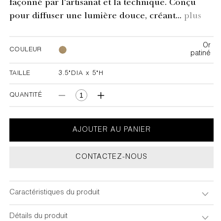
façonné par l'artisanat et la technique. Conçu
pour diffuser une lumière douce, créant...
plus
Or
COULEUR
patiné
TAILLE
3.5"DIA x 5"H
3.5"DIA x 5"H
QUANTITÉ
Réduire
Augmenter
la
la
quantité
quantité
de
de
AJOUTER AU PANIER
Petite
Petite
Bougeoir
Bougeoir
CONTACTEZ-NOUS
Safran
Safran
Caractéristiques du produit
Détails du produit