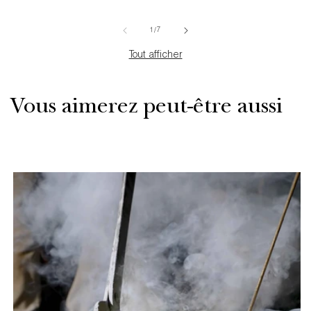
HABITUEL
HABIT
de
1
/
7
Tout afficher
Vous aimerez peut-être aussi