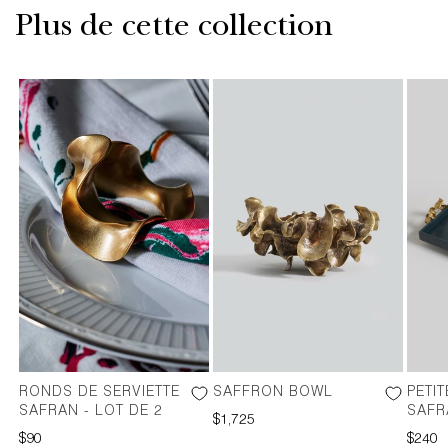
Plus de cette collection
RONDS DE SERVIETTE
SAFFRON BOWL
PETI
SAFRAN - LOT DE 2
SAFR
PRIX
$1,725
PRIX
$90
HABITUEL
PRIX
$240